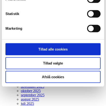
Kommune og stat
Landbrug
Privatperson
Statistik
Rådgiver
Vedvarende energi
Solcellepark og BESS-anlæg – fra idé til realisering
Tak for din tilmelding
Marketing
Thank you for your registration
Vi fastlægger dit skel, så du ikke er i tvivl
Vilkår for tilmelding af kursus
Ydelser
Tillad alle cookies
Arkiver
Tillad valgte
maj 2026
april 2026
marts 2026
Afslå cookies
januar 2026
december 2025
november 2025
oktober 2025
september 2025
august 2025
juli 2025