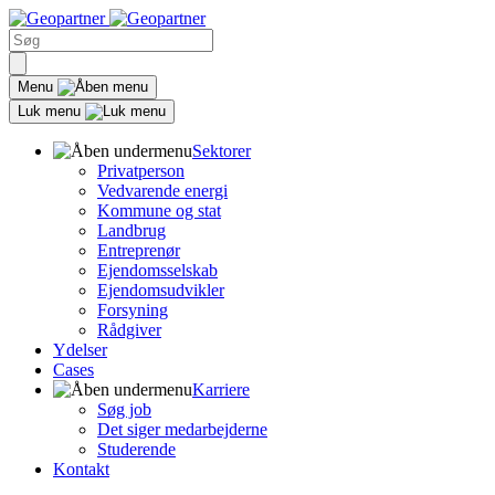
Menu
Luk menu
Sektorer
Privatperson
Vedvarende energi
Kommune og stat
Landbrug
Entreprenør
Ejendomsselskab
Ejendomsudvikler
Forsyning
Rådgiver
Ydelser
Cases
Karriere
Søg job
Det siger medarbejderne
Studerende
Kontakt