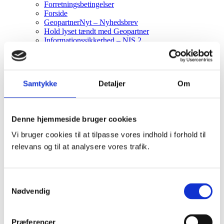
Forretningsbetingelser
Forside
GeopartnerNyt – Nyhedsbrev
Hold lyset tændt med Geopartner
Informationssikkerhed – NIS 2
Karriere
Det siger medarbejderne
Søg job
Studerende
Samtykke
Detaljer
Om
Kontakt
Kortdage
Kundesupport
Licenstyper
Denne hjemmeside bruger cookies
Mød direktionen og bestyrelsen
Når I mangler ressourcer – træder vi til
Vi bruger cookies til at tilpasse vores indhold i forhold til
Nyheder
relevans og til at analysere vores trafik.
Om os
Faglige fyrtårne
Persondatapolitik
Politik for håndtering af jobansøgninger
Samtykkevalg
Sektorer
Nødvendig
Ejendomsselskab
Ejendomsudvikler
Entreprenør
Forsyning
Præferencer