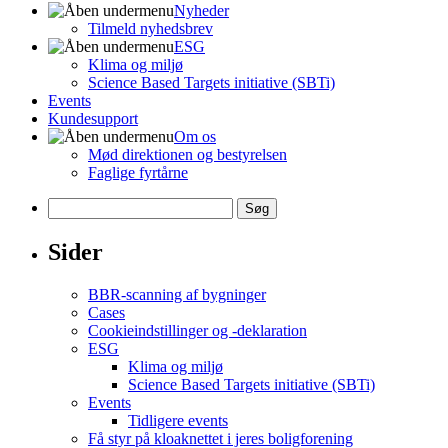
Nyheder
Tilmeld nyhedsbrev
ESG
Klima og miljø
Science Based Targets initiative (SBTi)
Events
Kundesupport
Om os
Mød direktionen og bestyrelsen
Faglige fyrtårne
Søg
efter:
Sider
BBR-scanning af bygninger
Cases
Cookieindstillinger og -deklaration
ESG
Klima og miljø
Science Based Targets initiative (SBTi)
Events
Tidligere events
Få styr på kloaknettet i jeres boligforening