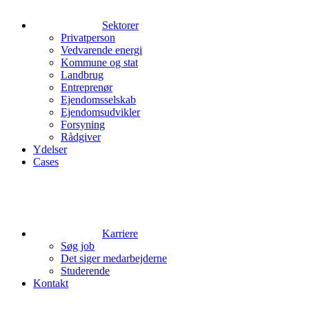
Sektorer
Privatperson
Vedvarende energi
Kommune og stat
Landbrug
Entreprenør
Ejendomsselskab
Ejendomsudvikler
Forsyning
Rådgiver
Ydelser
Cases
Karriere
Søg job
Det siger medarbejderne
Studerende
Kontakt