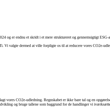
4 og er endnu et skridt i et mere struktureret og gennemsigtigt ESG-a
BTi. Vi valgte dermed at ville forpligte os til at reducere vores CO2e-ud
tlagt vores CO2e-udledning. Regnskabet er ikke bare tal og en opgørels
vikling og bruge tallene som baggrund for de handlinger vi iværksætter