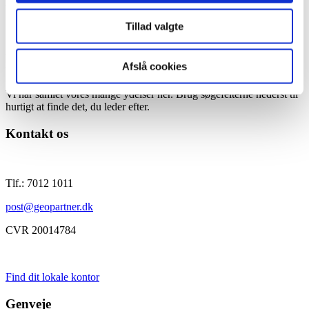
Ydelser
Tillad valgte
Som en af landets største landinspektørvirksomheder tilbyder vi en
bred vifte af ydelser. Uanset opgaven giver vi dig de svar, du skal
Afslå cookies
bruge. Korrekte svar. Præcise svar. Svar, du kan være helt tryg ved.
Vi har samlet vores mange ydelser her. Brug søgefelterne nederst til
hurtigt at finde det, du leder efter.
Kontakt os
Tlf.: 7012 1011
post@geopartner.dk
CVR 20014784
Find dit lokale kontor
Genveje