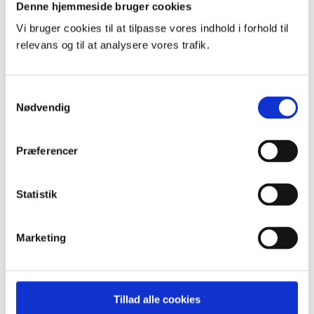
Denne hjemmeside bruger cookies
Vi bruger cookies til at tilpasse vores indhold i forhold til
relevans og til at analysere vores trafik.
Nyheder
Tilmeld nyhedsbrev
Samtykkevalg
Nødvendig
ESG
Præferencer
Klima og miljø
Science Based Targets initiative (SBTi)
Events
Kundesupport
Statistik
Marketing
Om os
Mød direktionen og bestyrelsen
Faglige fyrtårne
Tillad alle cookies