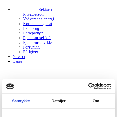
Sektorer
Privatperson
Vedvarende energi
Kommune og stat
Landbrug
Entreprenør
Ejendomsselskab
Ejendomsudvikler
Forsyning
Rådgiver
Ydelser
Cases
Karriere
Søg job
Det siger medarbejderne
Samtykke
Detaljer
Om
Studerende
Kontakt