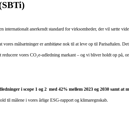
 (SBTi)
en internationalt anerkendt standard for virksomheder, der vil sætte vi
ores målsætninger er ambitiøse nok til at leve op til Parisaftalen. Det 
l at reducere vores CO₂e-udledning markant – og vi bliver holdt op på, om
dledninger i scope 1 og 2 med 42% mellem 2023 og 2030 samt at må
hold til målene i vores årlige ESG-rapport og klimaregnskab.