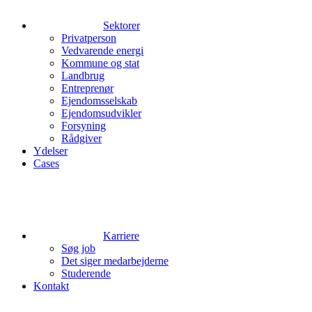
Sektorer
Privatperson
Vedvarende energi
Kommune og stat
Landbrug
Entreprenør
Ejendomsselskab
Ejendomsudvikler
Forsyning
Rådgiver
Ydelser
Cases
Karriere
Søg job
Det siger medarbejderne
Studerende
Kontakt