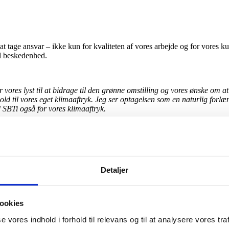
at tage ansvar – ikke kun for kvaliteten af vores arbejde og for vores k
 al beskedenhed.
 vores lyst til at bidrage til den grønne omstilling og vores ønske om at
old til vores eget klimaaftryk. Jeg ser optagelsen som en naturlig forl
 SBTi også for vores klimaaftryk.
r det som et stærkt signal til både kunder, samarbejdspartnere og medarb
Detaljer
ookies
 vores mål, og der vil løbende komme flere til. Et af tiltagene og det vigti
se vores indhold i forhold til relevans og til at analysere vores traf
ftet forventer vi at have i alt 20.