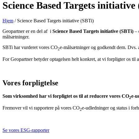
Science Based Targets initiative
Hjem
/
Science Based Targets initiative (SBTi)
Geopartner er en del af i
Science Based Targets initiative (SBTi)
– 
målsætninger.
SBTi har vurderet vores CO
e-målsætninger og godkendt dem. Dvs. at v
2
For Geopartner betyder optagelsen helt konkret, at vi forpligter os ti
Vores forpligtelse
Som virksomhed har vi forpligtet os til at reducere vores CO
e-u
2
Fremover vil vi rapportere på vores CO
e-udledninger og status i for
2
Se vores ESG-rapporter