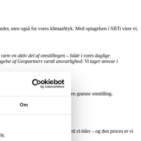
under, men også for vores klimaaftryk. Med optagelsen i SBTi viser vi,
 være en aktiv del af omstillingen – både i vores daglige
ængelse af Geopartners værdi ansvarlighed: Vi tager ansvar i
ejdere om, at vi aktivt bidrager til den grønne omstilling.
Om
gste skridt er at skifte vores bilpark til el-biler – og den proces er vi
ik.