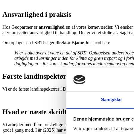
Ansvarlighed i praksis
Hos Geopartner er
ansvarlighed
en af vores kerneværdier. Vi ønsker 
at vi omsætter ansvarlighed til handling. Det er vi ret stolte af. Sagt i
Om optagelsen i SBTi siger direktør Bjarne Jul Jacobsen:
Vi er stolte over at være en del af SBTi. Optagelsen understreger
arbejde med løsninger
inden for klima og grøn trepart og i forh
dagligdagen – for vores kunder, for vores medarbejdere og med
Første landinspektørvirksomhed i SBTi
Vi er de første landinspektører i Danmark, der er optaget i SBTi. Vi se
Samtykke
Hvad er næste skridt?
Denne hjemmeside bruger c
Vi arbejder med flere forskellige initiativer, der skal hjælpe os til at nå
Vi bruger cookies til at tilpas
godt i gang med. I år (2025) har vi taget 8 el-biler i brug, og ved årsski