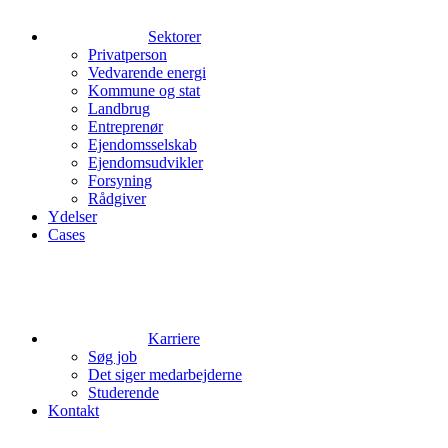
Sektorer
Privatperson
Vedvarende energi
Kommune og stat
Landbrug
Entreprenør
Ejendomsselskab
Ejendomsudvikler
Forsyning
Rådgiver
Ydelser
Cases
Karriere
Søg job
Det siger medarbejderne
Studerende
Kontakt