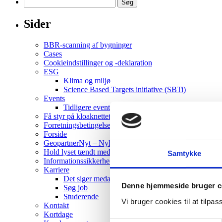
Søg
efter:
Sider
BBR-scanning af bygninger
Cases
Cookieindstillinger og -deklaration
ESG
Klima og miljø
Science Based Targets initiative (SBTi)
Events
Tidligere events
Få styr på kloaknettet i jeres boligforening
Forretningsbetingelser
Forside
GeopartnerNyt – Nyhedsbrev
Hold lyset tændt med Geopartner
Samtykke
Informationssikkerhed – NIS 2
Karriere
Det siger medarbejderne
Denne hjemmeside bruger c
Søg job
Studerende
Vi bruger cookies til at tilpas
Kontakt
Kortdage