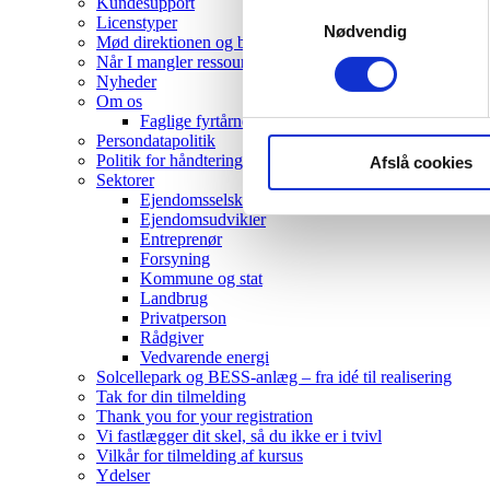
Kundesupport
Samtykkevalg
Licenstyper
Nødvendig
Mød direktionen og bestyrelsen
Når I mangler ressourcer – træder vi til
Nyheder
Om os
Faglige fyrtårne
Persondatapolitik
Politik for håndtering af jobansøgninger
Afslå cookies
Sektorer
Ejendomsselskab
Ejendomsudvikler
Entreprenør
Forsyning
Kommune og stat
Landbrug
Privatperson
Rådgiver
Vedvarende energi
Solcellepark og BESS-anlæg – fra idé til realisering
Tak for din tilmelding
Thank you for your registration
Vi fastlægger dit skel, så du ikke er i tvivl
Vilkår for tilmelding af kursus
Ydelser