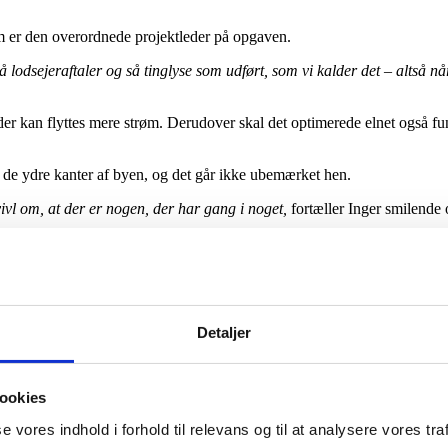
m er den overordnede projektleder på opgaven.
å lodsejeraftaler og så tinglyse som udført, som vi kalder det – altså n
 der kan flyttes mere strøm. Derudover skal det optimerede elnet også fu
i de ydre kanter af byen, og det går ikke ubemærket hen.
vivl om, at der er nogen, der har gang i noget,
fortæller Inger smilende o
. Jeg har lavet rigtig mange projekter, men jeg har stort set ikke lavet no
gså til daglig på Geopartners kontor i Herning. Det er derfor et meget l
Detaljer
ookies
se vores indhold i forhold til relevans og til at analysere vores traf