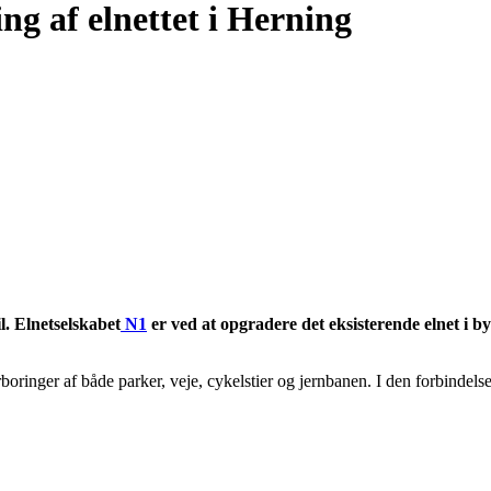
ng af elnettet i Herning
l. Elnetselskabet
N1
er ved at opgradere det eksisterende elnet i b
ringer af både parker, veje, cykelstier og jernbanen. I den forbindels