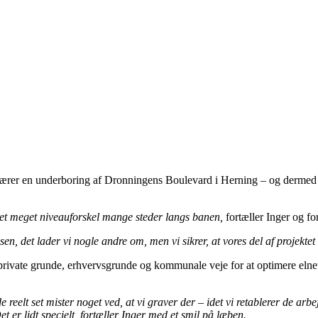
ebærer en underboring af Dronningens Boulevard i Herning – og dermed o
 ret meget niveauforskel mange steder langs banen,
fortæller Inger og for
en, det lader vi nogle andre om, men vi sikrer, at vores del af projektet 
rivate grunde, erhvervsgrunde og kommunale veje for at optimere elnett
e reelt set mister noget ved, at vi graver der – idet vi retablerer de arbe
Det er lidt specielt, fortæller Inger med et smil på læben.