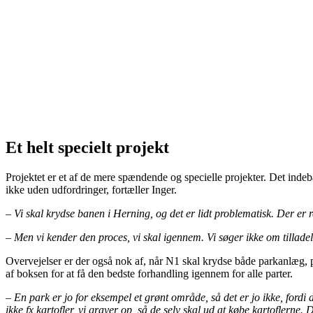
Et helt specielt projekt
Projektet er et af de mere spændende og specielle projekter. Det ind
ikke uden udfordringer, fortæller Inger.
– Vi skal krydse banen i Herning, og det er lidt problematisk. Der er
– Men vi kender den proces, vi skal igennem. Vi søger ikke om tilladels
Overvejelser er der også nok af, når N1 skal krydse både parkanlæg, p
af boksen for at få den bedste forhandling igennem for alle parter.
– En park er jo for eksempel et grønt område, så det er jo ikke, fordi d
ikke fx kartofler, vi graver op, så de selv skal ud at købe kartoflerne. 