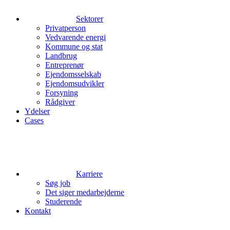
Sektorer
Privatperson
Vedvarende energi
Kommune og stat
Landbrug
Entreprenør
Ejendomsselskab
Ejendomsudvikler
Forsyning
Rådgiver
Ydelser
Cases
Karriere
Søg job
Det siger medarbejderne
Studerende
Kontakt