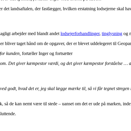
 det landsaftalen, der fastlægger, hvilken erstatning lodsejerne skal ha
 dagligt arbejder med blandt andet
lodsejerforhandlinger
,
tinglysning
og m
der bliver taget hånd om de opgaver, der er blevet uddelegeret til Geopar
l for kunden,
fortæller Inger og fortsætter
 om. Det giver kæmpestor værdi, og det giver kæmpestor forståelse … at 
d godt, hvad det er, jeg skal lægge mærke til, så vi får tegnet stregen r
, så de kan nemt være til stede – uanset om det er ude på marken, inde 
sluttende.