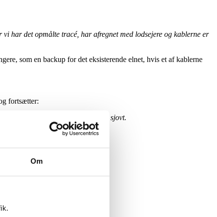
år vi har det opmålte tracé, har afregnet med lodsejere og kablerne er
ngere, som en backup for det eksisterende elnet, hvis et af kablerne
g fortsætter:
get i Herning før, så det er også lidt sjovt.
okalt projekt for Inger.
Om
ik.