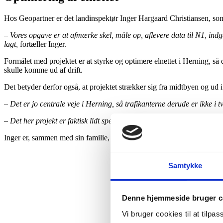
Hos Geopartner er det landinspektør Inger Hargaard Christiansen, so
– Vores opgave er at afmærke skel, måle op, aflevere data til N1, indg
lagt,
fortæller Inger.
Formålet med projektet er at styrke og optimere elnettet i Herning, så
skulle komme ud af drift.
Det betyder derfor også, at projektet strækker sig fra midtbyen og ud 
– Det er jo centrale veje i Herning, så trafikanterne derude er ikke i t
– Det her projekt er faktisk lidt specielt for mig, fordi det er i Herning
Inger er, sammen med sin familie, bosat i Herning, og arbejder derfor o
Samtykke
Denne hjemmeside bruger c
Vi bruger cookies til at tilpas