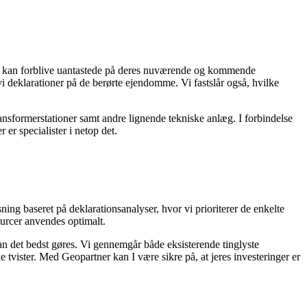
læg kan forblive uantastede på deres nuværende og kommende
 vi deklarationer på de berørte ejendomme. Vi fastslår også, hvilke
transformerstationer samt andre lignende tekniske anlæg. I forbindelse
er specialister i netop det.
ning baseret på deklarationsanalyser, hvor vi prioriterer de enkelte
ourcer anvendes optimalt.
an det bedst gøres. Vi gennemgår både eksisterende tinglyste
e tvister. Med Geopartner kan I være sikre på, at jeres investeringer er