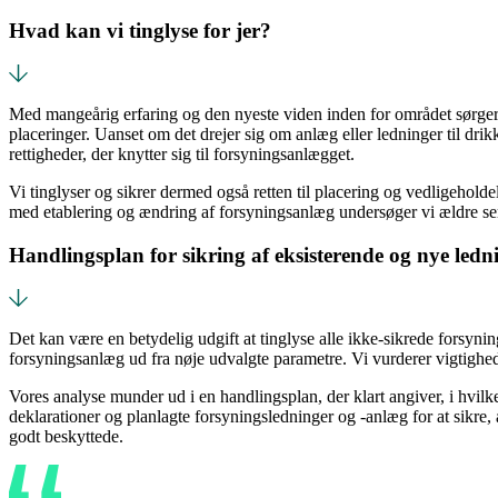
Hvad kan vi tinglyse for jer?
Med mangeårig erfaring og den nyeste viden inden for området sørger 
placeringer. Uanset om det drejer sig om anlæg eller ledninger til drik
rettigheder, der knytter sig til forsyningsanlægget.
Vi tinglyser og sikrer dermed også retten til placering og vedligeholde
med etablering og ændring af forsyningsanlæg undersøger vi ældre servi
Handlingsplan for sikring af eksisterende og nye ledn
Det kan være en betydelig udgift at tinglyse alle ikke-sikrede forsynin
forsyningsanlæg ud fra nøje udvalgte parametre. Vi vurderer vigtighede
Vores analyse munder ud i en handlingsplan, der klart angiver, i hvil
deklarationer og planlagte forsyningsledninger og -anlæg for at sikre, 
godt beskyttede.