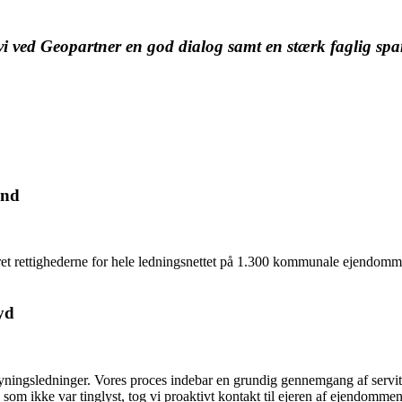
i ved Geopartner en god dialog samt en stærk faglig spar
and
 rettighederne for hele ledningsnettet på 1.300 kommunale ejendomme. V
yd
syningsledninger. Vores proces indebar en grundig gennemgang af servit
som ikke var tinglyst, tog vi proaktivt kontakt til ejeren af ejendommen