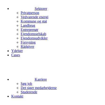
Sektorer
Privatperson
Vedvarende energi
Kommune og stat
Landbrug
Entreprenør
Ejendomsselskab
Ejendomsudvikler
Forsyning
Rådgiver
Ydelser
Cases
Karriere
Søg job
Det siger medarbejderne
Studerende
Kontakt