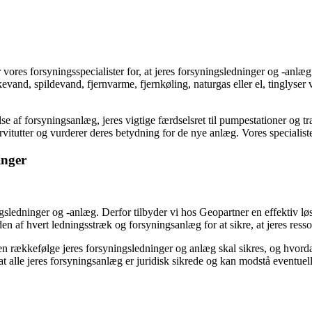
vores forsyningsspecialister for, at jeres forsyningsledninger og -an
kevand, spildevand, fjernvarme, fjernkøling, naturgas eller el, tinglyser
lse af forsyningsanlæg, jeres vigtige færdselsret til pumpestationer og 
tutter og vurderer deres betydning for de nye anlæg. Vores specialister 
inger
gsledninger og -anlæg. Derfor tilbyder vi hos Geopartner en effektiv løs
n af hvert ledningsstræk og forsyningsanlæg for at sikre, at jeres ress
ken rækkefølge jeres forsyningsledninger og anlæg skal sikres, og hvord
at alle jeres forsyningsanlæg er juridisk sikrede og kan modstå eventuell