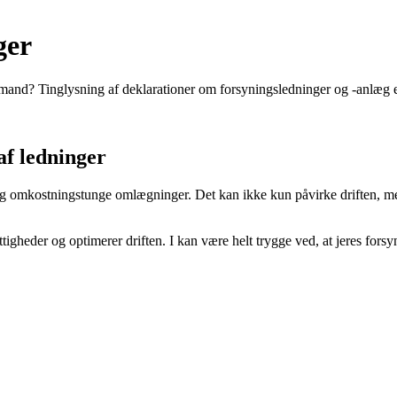
ger
emand? Tinglysning af deklarationer om forsyningsledninger og -anlæg er
af ledninger
ige og omkostningstunge omlægninger. Det kan ikke kun påvirke driften,
igheder og optimerer driften. I kan være helt trygge ved, at jeres forsyn