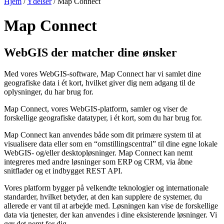
Hjem
/
Ydelser
/
Map Connect
Map Connect
WebGIS der matcher dine ønsker
Med vores WebGIS-software, Map Connect har vi samlet dine
geografiske data i ét kort, hvilket giver dig nem adgang til de
oplysninger, du har brug for.
Map Connect, vores WebGIS-platform, samler og viser de
forskellige geografiske datatyper, i ét kort, som du har brug for.
Map Connect kan anvendes både som dit primære system til at
visualisere data eller som en “omstillingscentral” til dine egne lokale
WebGIS- og/eller desktopløsninger. Map Connect kan nemt
integreres med andre løsninger som ERP og CRM, via åbne
snitflader og et indbygget REST API.
Vores platform bygger på velkendte teknologier og internationale
standarder, hvilket betyder, at den kan supplere de systemer, du
allerede er vant til at arbejde med. Løsningen kan vise de forskellige
data via tjenester, der kan anvendes i dine eksisterende løsninger. Vi
gør det nemt for dig