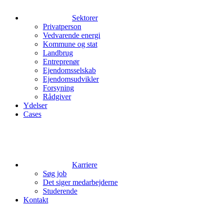
Sektorer
Privatperson
Vedvarende energi
Kommune og stat
Landbrug
Entreprenør
Ejendomsselskab
Ejendomsudvikler
Forsyning
Rådgiver
Ydelser
Cases
Karriere
Søg job
Det siger medarbejderne
Studerende
Kontakt