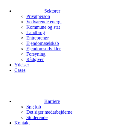
Sektorer
Privatperson
Vedvarende energi
Kommune og stat
Landbrug
Entreprenør
Ejendomsselskab
Ejendomsudvikler
Forsyning
Rådgiver
Ydelser
Cases
Karriere
Søg job
Det siger medarbejderne
Studerende
Kontakt