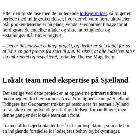
Efter den første fase med de indledende
lodsejermøder
, så følger en
periode med miljøgodkendelser, hvor der vil være færre aktiviteter.
Når godkendelserne er på plads, vender Geopartner tilbage for at
færdiggøre de endelige aftaler og sikre, at rettigheder og
erstatningsvilkår bliver tinglyst.
–
Det er tidsmæssigt et langt projekt, og derfor er det vigtigt for os
at have en god proces fra start til slut. Vi sikrer, at alle lodsejere føler
sig informeret og respekteret,
fortæller Therese Møgelberg.
Lokalt team med ekspertise på Sjælland
Det særlige ved dette projekt er, at opgaverne primært udføres af
medarbejdere fra Geopartners Areal & rettighedsteam på Sjælland.
Tidligere har Geopartner trukket på ressourcer fra teamet i Jylland
for at sikre den nødvendige erfaring i lodsejerforhandlinger, men
denne gang er det lokale team sat i front.
Teamet af lodsejerkontakter består af landinspektører, som alle har
en indgående forståelse for lodsejeres behov og bekymringer.