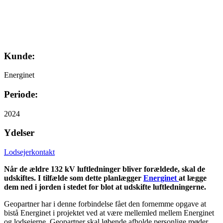
Kunde:
Energinet
Periode:
2024
Ydelser
Lodsejerkontakt
Når de ældre 132 kV luftledninger bliver forældede, skal de
udskiftes. I tilfælde som dette planlægger
Energinet
at lægge
dem ned i jorden i stedet for blot at udskifte luftledningerne.
Geopartner har i denne forbindelse fået den fornemme opgave at
bistå Energinet i projektet ved at være mellemled mellem Energinet
og lodsejerne. Geopartner skal løbende afholde personlige møder