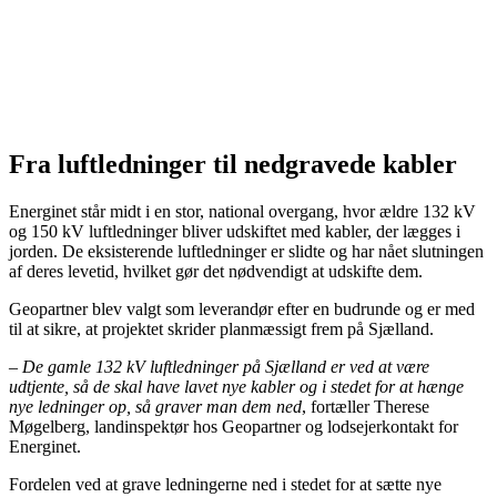
Fra luftledninger til nedgravede kabler
Energinet står midt i en stor, national overgang, hvor ældre 132 kV
og 150 kV luftledninger bliver udskiftet med kabler, der lægges i
jorden. De eksisterende luftledninger er slidte og har nået slutningen
af deres levetid, hvilket gør det nødvendigt at udskifte dem.
Geopartner blev valgt som leverandør efter en budrunde og er med
til at sikre, at projektet skrider planmæssigt frem på Sjælland.
–
De gamle 132 kV luftledninger på Sjælland er ved at være
udtjente, så de skal have lavet nye kabler og i stedet for at hænge
nye ledninger op, så graver man dem ned
, fortæller Therese
Møgelberg, landinspektør hos Geopartner og lodsejerkontakt for
Energinet.
Fordelen ved at grave ledningerne ned i stedet for at sætte nye