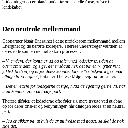
luftledninger op er blandt andet færre visuelle forstyrrelser i
landskabet.
Den neutrale mellemmand
Geopartner bistår Energinet i dette projekt som mellemmand mellem
Energinet og de berørte lodsejere. Therese understreger værdien af
deres rolle som en neutral aktør i processen.
–
Vi er dem, der kommer ud og taler med lodsejerne, uden at
overtromle dem, og sige, det er sådan her, det bliver. Vi lytter rent
faktisk til dem, og tager deres kommentarer eller bekymringer med
tilbage til Energinet,
fortæller Therese Møgelberg og fortsætter:
–
Det er lettere for lodsejerne at sige, hvad de egentlig gerne vil, når
man kommer som en tredje part.
Therese tilføjer, at lodsejerne ofte føler sig mere trygge ved at åbne
op for deres ønsker og bekymringer, når dialogen ledes af en neutral
part.
–
Jeg er sikker på, at hvis de er utilfredse med noget, så skal de nok
sige det.