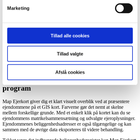
2
Marketing
Brugervenligt og visuelt overblik på et
kort
Tillad alle cookies
3
Ajourført data hver dag
Tillad valgte
4
Afslå cookies
Brug data i dit eget GIS- eller CAD-
program
Map Ejerkort giver dig et klart visuelt overblik ved at præsentere
ejendommene på et GIS kort. Farverne gør det nemt at skelne
mellem forskellige grunde. Med et enkelt klik på kortet kan du se
ejendommens matrikelsammensætning og udvalgte ejeroplysninger.
Ejendommenes beliggenhedsadresser er også tilgængelige og kan
sammen med de øvrige data eksporteres til videre behandling.