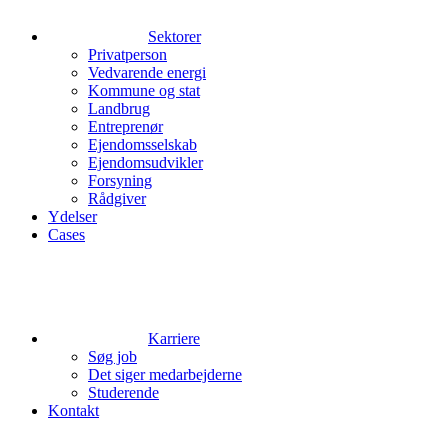
Sektorer
Privatperson
Vedvarende energi
Kommune og stat
Landbrug
Entreprenør
Ejendomsselskab
Ejendomsudvikler
Forsyning
Rådgiver
Ydelser
Cases
Karriere
Søg job
Det siger medarbejderne
Studerende
Kontakt