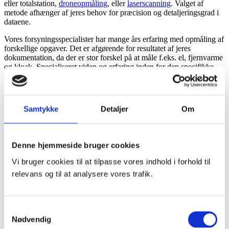
eller totalstation,
droneopmåling
, eller
laserscanning
. Valget af
metode afhænger af jeres behov for præcision og detaljeringsgrad i
dataene.
Vores forsyningsspecialister har mange års erfaring med opmåling af
forskellige opgaver. Det er afgørende for resultatet af jeres
dokumentation, da der er stor forskel på at måle f.eks. el, fjernvarme
og kloak. Specialiseret viden og erfaring inden for den specifikke
ledningsart er nødvendig for korrekt bestemmelse af lednings- og
komponenttyper og for at sikre valide data.
Lad os være din rådgiver til registrering af DANDAS, DANVAND
Samtykke
Detaljer
Om
og XML-data. Kontakt en af vores forsyningsspecialiser.
Denne hjemmeside bruger cookies
Vi bruger cookies til at tilpasse vores indhold i forhold til
relevans og til at analysere vores trafik.
Samtykkevalg
Nødvendig