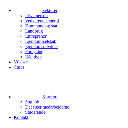
Sektorer
Privatperson
Vedvarende energi
Kommune og stat
Landbrug
Entreprenør
Ejendomsselskab
Ejendomsudvikler
Forsyning
Rådgiver
Ydelser
Cases
Karriere
Søg job
Det siger medarbejderne
Studerende
Kontakt