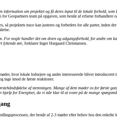
information om projektet og få deres input til de lokale forhold, som E
n for Geopartners team på opgaven, som består af erfarne forhandlere o
, så projektets trace kan justeres og forbedres for alle parter, inden de
tåelse.
dem. For nogle handler det om dræn og adgangsforhold, for andre om kab
t lyttende øre,
forklarer Inger Hargaard Christiansen.
er, hvor lokale lodsejere og andre interesserede bliver introduceret til
g tage imod de første reaktioner.
 førstehåndsfølelse af stemningen. Mange af dem møder os for første gan
 hjælp for Energinet, da vi står klar til at svare på de mange spørgsmå
gang
handlingsprocessen, der består af 2-3 møder efter behov hos den enkelte l