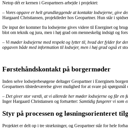
Netop dét er kernen i Geopartners arbejde i projektet:
– Vores opgave er helt grundlæggende at kontakte lodsejerne, give dem 
Hargaard Christiansen, projektleder hos Geopartner. Hun står i spidse
De input der kommer fra lodsejerne gives videre til Energinet og bruges
blot om teknik og jura, men i høj grad om menneskelig indsigt og fors
– Vi møder lodsejerne med respekt og lytter til, hvad der fylder for 
opgaven både med information til lodsejer, men i høj grad også et stor
Førstehåndskontakt på borgermøder
Inden selve lodsejerbesøgene deltager Geopartner i Energinets borgermød
Geopartners tilstedeværelse giver mulighed for at svare på spørgsmål o
– Det giver stor værdi, at vi allerede her møder lodsejerne og får en
Inger Hargaard Christiansen og fortsætter:
Samtidig fungerer vi som en
Styr på processen og løsningsorienteret til
Projektet er delt op i tre strækninger, og Geopartner står for hele for