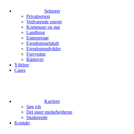
Sektorer
Privatperson
Vedvarende energi
Kommune og stat
Landbrug
Entreprenør
Ejendomsselskab
Ejendomsudvikler
Forsyning
Rådgiver
Ydelser
Cases
Karriere
Søg job
Det siger medarbejderne
Studerende
Kontakt