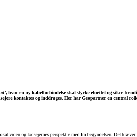
nd’
, hvor en ny kabelforbindelse skal styrke elnettet og sikre frem
ejere kontaktes og inddrages. Her har Geopartner en central rolle
få lokal viden og lodsejernes perspektiv med fra begyndelsen. Det kræver