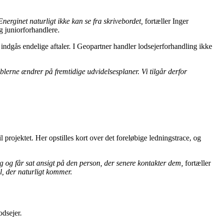
nerginet naturligt ikke kan se fra skrivebordet,
fortæller Inger
g juniorforhandlere.
r indgås endelige aftaler. I Geopartner handler lodsejerforhandling ikke
lerne ændrer på fremtidige udvidelsesplaner. Vi tilgår derfor
 projektet. Her opstilles kort over det foreløbige ledningstrace, og
g og får sat ansigt på den person, der senere kontakter dem,
fortæller
l, der naturligt kommer.
odsejer.