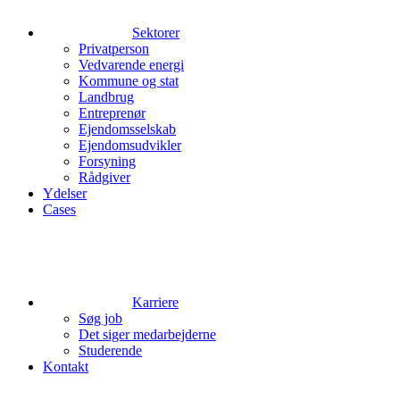
Sektorer
Privatperson
Vedvarende energi
Kommune og stat
Landbrug
Entreprenør
Ejendomsselskab
Ejendomsudvikler
Forsyning
Rådgiver
Ydelser
Cases
Karriere
Søg job
Det siger medarbejderne
Studerende
Kontakt