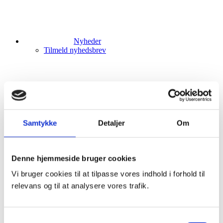
Nyheder
Tilmeld nyhedsbrev
ESG
Klima og miljø
Science Based Targets initiative (SBTi)
Samtykke
Detaljer
Om
Events
Kundesupport
Denne hjemmeside bruger cookies
Vi bruger cookies til at tilpasse vores indhold i forhold til
relevans og til at analysere vores trafik.
Om os
Mød direktionen og bestyrelsen
Faglige fyrtårne
Samtykkevalg