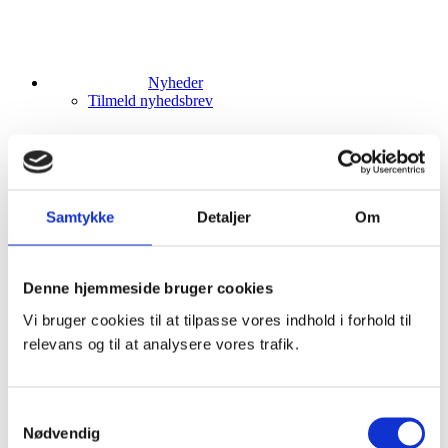
Nyheder
Tilmeld nyhedsbrev
ESG
Samtykke
Detaljer
Om
Klima og miljø
Science Based Targets initiative (SBTi)
Events
Kundesupport
Denne hjemmeside bruger cookies
Vi bruger cookies til at tilpasse vores indhold i forhold til
relevans og til at analysere vores trafik.
Om os
Mød direktionen og bestyrelsen
Samtykkevalg
Faglige fyrtårne
Nødvendig