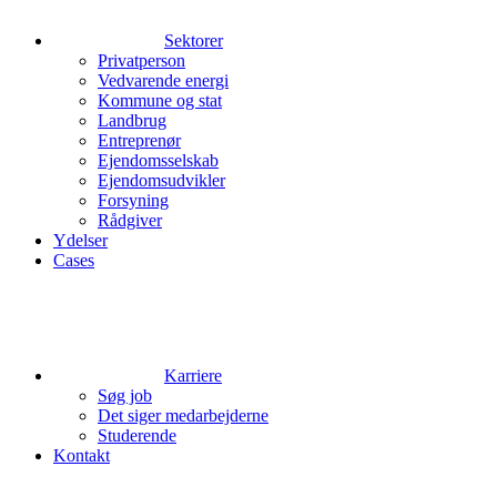
Sektorer
Privatperson
Vedvarende energi
Kommune og stat
Landbrug
Entreprenør
Ejendomsselskab
Ejendomsudvikler
Forsyning
Rådgiver
Ydelser
Cases
Karriere
Søg job
Det siger medarbejderne
Studerende
Kontakt