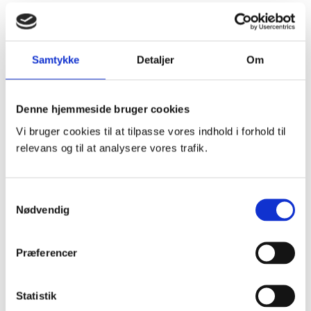
Nyheder
Samtykke
Detaljer
Om
Tilmeld nyhedsbrev
Denne hjemmeside bruger cookies
Vi bruger cookies til at tilpasse vores indhold i forhold til
ESG
relevans og til at analysere vores trafik.
Klima og miljø
Science Based Targets initiative (SBTi)
Events
Kundesupport
Samtykkevalg
Nødvendig
Præferencer
Om os
Mød direktionen og bestyrelsen
Faglige fyrtårne
Statistik