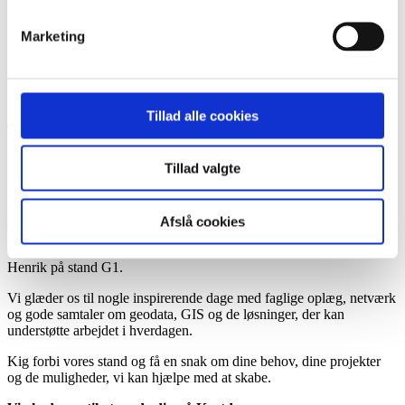
Kortdage
Marketing
Dato:
18.-20. november 2026
Tillad alle cookies
Tidspunkt:
Lokation:
Tillad valgte
Aalborg Kongres & Kultur Center
Hjem
/
Events
/
Kortdage
Afslå cookies
Geopartner deltager på Kortdage, hvor du kan møde Jan, Lars og
Henrik på stand G1.
Vi glæder os til nogle inspirerende dage med faglige oplæg, netværk
og gode samtaler om geodata, GIS og de løsninger, der kan
understøtte arbejdet i hverdagen.
Kig forbi vores stand og få en snak om dine behov, dine projekter
og de muligheder, vi kan hjælpe med at skabe.