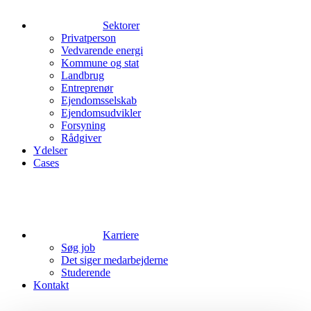
Sektorer
Privatperson
Vedvarende energi
Kommune og stat
Landbrug
Entreprenør
Ejendomsselskab
Ejendomsudvikler
Forsyning
Rådgiver
Ydelser
Cases
Karriere
Søg job
Det siger medarbejderne
Studerende
Kontakt