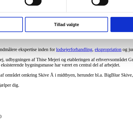
Tillad valgte
andmålere ekspertise inden for
lodsejerforhandling
,
ekspropriation
og ju
gvej, udbygningen af Thise Mejeri og etableringen af erhvervsområdet G
eksisterende bygningsmasse har været en central del af arbejdet.
af området omkring Skive Å i midtbyen, herunder bl.a. BigBlue Skive
jælper dig.
0