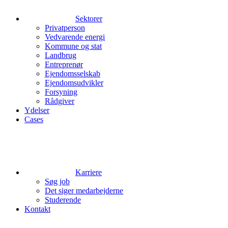
Sektorer
Privatperson
Vedvarende energi
Kommune og stat
Landbrug
Entreprenør
Ejendomsselskab
Ejendomsudvikler
Forsyning
Rådgiver
Ydelser
Cases
Karriere
Søg job
Det siger medarbejderne
Studerende
Kontakt