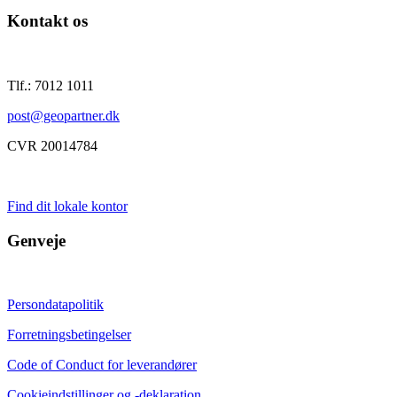
Kontakt os
Tlf.: 7012 1011
post@geopartner.dk
CVR 20014784
Find dit lokale kontor
Genveje
Persondatapolitik
Forretningsbetingelser
Code of Conduct for leverandører
Cookieindstillinger og -deklaration