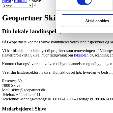
Hjem
/
Kontakt
/ Skive
Geopartner Skive
Afslå cookies
Din lokale landinspektør i Skive
På Geopartners kontor i Skive kombinerer vores landinspektører og l
Vi har blandt andet bidraget til projekter som renoveringen af Vibor
slagteriprojektet i Skive, hvor rådgivning om
lokalplan
og scanning af 
Kontoret har også været involveret i byomdannelsen og udbygningen 
Vi er din landinspektør i Skive. Kontakt os og hør, hvordan vi bedst h
Resenvej 89
7800 Skive
Mail: skive@geopartner.dk
Telefon: +45 9752 0411
Telefontid: Mandag-torsdag: kl. 08.00-16.00 – Fredag: kl. 08.00-14.0
Medarbejdere i Skive