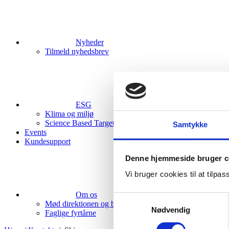
Nyheder
Tilmeld nyhedsbrev
ESG
Klima og miljø
Science Based Targets initiative (SBTi)
Samtykke
Events
Kundesupport
Denne hjemmeside bruger c
Vi bruger cookies til at tilpas
Om os
Samtykkevalg
Mød direktionen og bestyrelsen
Nødvendig
Faglige fyrtårne