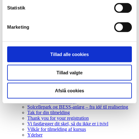
Kundesupport
Licenstyper
Statistik
Mød direktionen og bestyrelsen
Når I mangler ressourcer – træder vi til
Nyheder
Marketing
Om os
Faglige fyrtårne
Persondatapolitik
Politik for håndtering af jobansøgninger
Sektorer
Tillad alle cookies
Ejendomsselskab
Ejendomsudvikler
Entreprenør
Tillad valgte
Forsyning
Kommune og stat
Landbrug
Privatperson
Afslå cookies
Rådgiver
Vedvarende energi
Solcellepark og BESS-anlæg – fra idé til realisering
Tak for din tilmelding
Thank you for your registration
Vi fastlægger dit skel, så du ikke er i tvivl
Vilkår for tilmelding af kursus
Ydelser