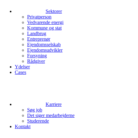
Sektorer
Privatperson
Vedvarende energi
Kommune og stat
Landbrug
Entreprenør
Ejendomsselskab
Ejendomsudvikler
Forsyning
Rådgiver
Ydelser
Cases
Karriere
Søg job
Det siger medarbejderne
Studerende
Kontakt