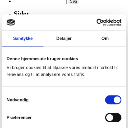
Søg
efter:
Sider
BBR-scanning af bygninger
Cases
Cookieindstillinger og -deklaration
Samtykke
Detaljer
Om
ESG
Klima og miljø
Science Based Targets initiative (SBTi)
Events
Denne hjemmeside bruger cookies
Tidligere events
Få styr på kloaknettet i jeres boligforening
Vi bruger cookies til at tilpasse vores indhold i forhold til
Forretningsbetingelser
relevans og til at analysere vores trafik.
Forside
GeopartnerNyt – Nyhedsbrev
Hold lyset tændt med Geopartner
Informationssikkerhed – NIS 2
Samtykkevalg
Karriere
Nødvendig
Det siger medarbejderne
Søg job
Studerende
Præferencer
Kontakt
Kortdage